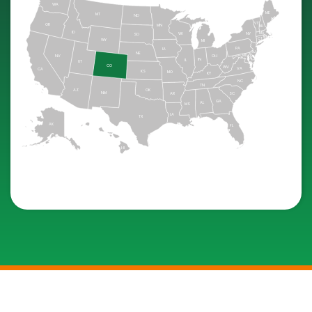
WA
ME
MT
ND
VT
OR
MN
NH
ID
WI
NY
MA
SD
RI
CT
WY
MI
PA
IA
NJ
NE
NV
OH
MD
DE
IN
IL
UT
CO
WV
VA
CA
KS
MO
KY
NC
TN
OK
AZ
NM
AR
SC
GA
AL
MS
LA
TX
AK
FL
HI