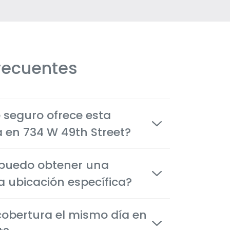
recuentes
e seguro ofrece esta
la en 734 W 49th Street?
icos de auto, vivienda, inquilinos,
 puedo obtener una
, de vida y de salud, adaptados a las
tes en Hialeah.
a ubicación específica?
ciones están disponibles en cuestión de
obertura el mismo día en
na como por teléfono, o por internet para
iones rápida y confiadamente.