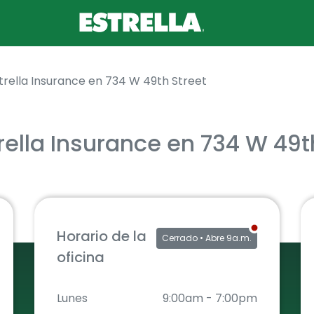
trella Insurance en 734 W 49th Street
rella Insurance en 734 W 49t
Horario de la
Cerrado
• Abre 9a.m.
oficina
Lunes
9:00am
-
7:00pm