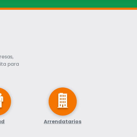
resas,
ita para
ud
Arrendatarios