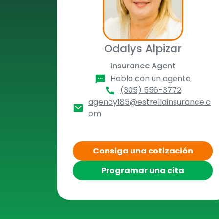
Odalys Alpizar
Insurance Agent
Habla con un agente
(305) 556-3772
agency185@estrellainsurance.c
om
Consiga una cotización
Programar una cita