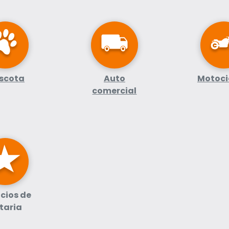
scota
Auto
Motoci
comercial
icios de
taria