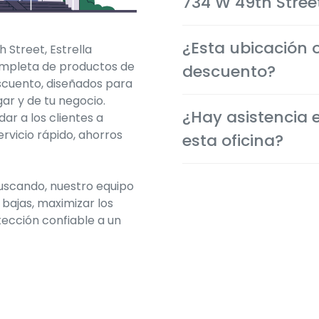
734 W 49th Stree
Sí. Las coberturas de aut
¿Esta ubicación 
Street, Estrella
comenzar inmediatamen
ompleta de productos de
brindándote protección 
descuento?
scuento, diseñados para
ar y de tu negocio.
Por supuesto. Te ayudam
¿Hay asistencia 
dar a los clientes a
disponibles para obtene
rvicio rápido, ahorros
tu situación.
esta oficina?
Sí. Muchos miembros del 
buscando, nuestro equipo
la comunidad local y of
 bajas, maximizar los
el idioma que prefieras.
tección confiable a un