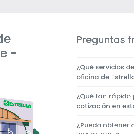
de
Preguntas f
e -
¿Qué servicios d
oficina de Estrel
Ofrecemos seguros económ
¿Qué tan rápido
motocicleta, comerciales
necesidades de los clien
cotización en est
La mayoría de las cotiza
¿Puedo obtener c
minutos, tanto en perso
que puedas tomar decis