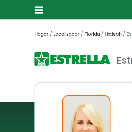
Hogar
/
Localizador
/
Florida
/
Hialeah
/
Es
Est