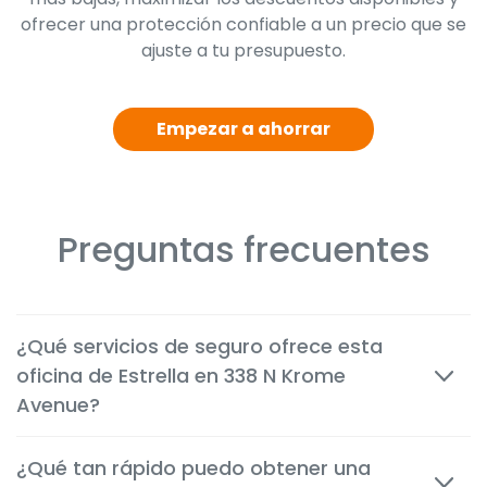
ofrecer una protección confiable a un precio que se
ajuste a tu presupuesto.
Empezar a ahorrar
Preguntas frecuentes
¿Qué servicios de seguro ofrece esta
oficina de Estrella en 338 N Krome
Avenue?
Ofrecemos seguros económicos de auto, vivienda,
¿Qué tan rápido puedo obtener una
inquilinos, motocicleta, comerciales, de vida y de