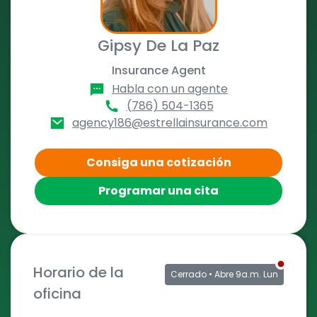
Gipsy De La Paz
Insurance Agent
Habla con un agente
(786) 504-1365
agency186@estrellainsurance.com
Consiga una cotización
Programar una cita
Horario de la
Cerrado
• Abre 9a.m. Lun
oficina