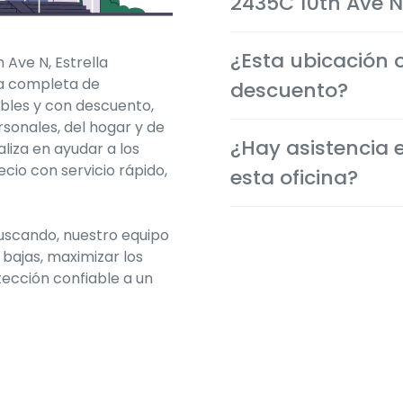
2435C 10th Ave N
Sí. Las coberturas de aut
¿Esta ubicación 
Ave N, Estrella
comenzar inmediatamen
a completa de
brindándote protección 
descuento?
bles y con descuento,
sonales, del hogar y de
Por supuesto. Te ayudam
¿Hay asistencia 
aliza en ayudar a los
disponibles para obtene
cio con servicio rápido,
tu situación.
esta oficina?
Sí. Muchos miembros del 
buscando, nuestro equipo
la comunidad local y of
 bajas, maximizar los
el idioma que prefieras.
tección confiable a un