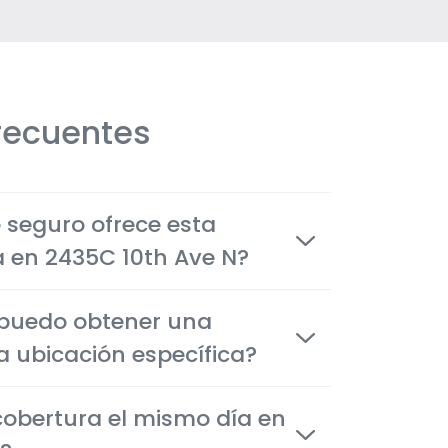
recuentes
e seguro ofrece esta
la en 2435C 10th Ave N?
icos de auto, vivienda, inquilinos,
 puedo obtener una
, de vida y de salud, adaptados a las
tes en Lake Worth.
a ubicación específica?
ciones están disponibles en cuestión de
obertura el mismo día en
na como por teléfono, o por internet para
iones rápida y confiadamente.