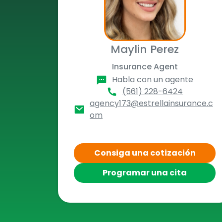
Maylin Perez
Insurance Agent
Habla con un agente
(561) 228-6424
agency173@estrellainsurance.c
om
Consiga una cotización
Programar una cita