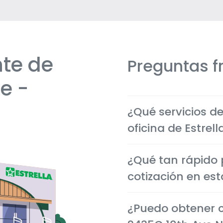
te de
Preguntas f
e -
¿Qué servicios d
oficina de Estrel
Ofrecemos seguros económ
¿Qué tan rápido
motocicleta, comerciales
necesidades de los clien
cotización en est
La mayoría de las cotiza
¿Puedo obtener c
minutos, tanto en perso
que puedas tomar decis