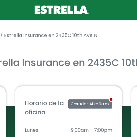
/
Estrella Insurance en 2435C 10th Ave N
rella Insurance en 2435C 10t
Horario de la
Cerrado
• Abre 9a.m.
oficina
Lunes
9:00am
-
7:00pm