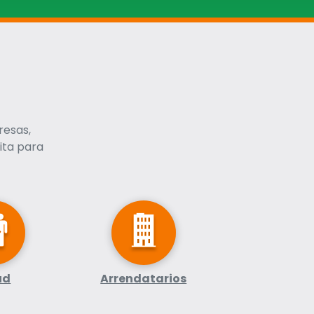
resas,
ita para
ud
Arrendatarios