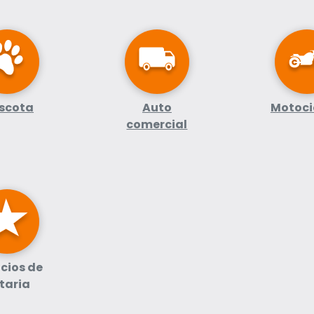
scota
Auto
Motoci
comercial
icios de
taria