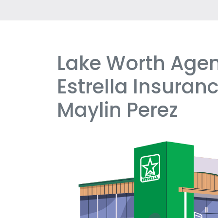
Lake Worth Agen
Skip
link
Estrella Insuranc
Maylin Perez