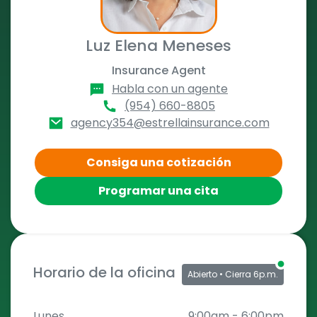
Luz Elena Meneses
Insurance Agent
Habla con un agente
(954) 660-8805
agency354@estrellainsurance.com
Consiga una cotización
Programar una cita
Horario de la oficina
Abierto
• Cierra 6p.m.
Lunes
9:00am
-
6:00pm