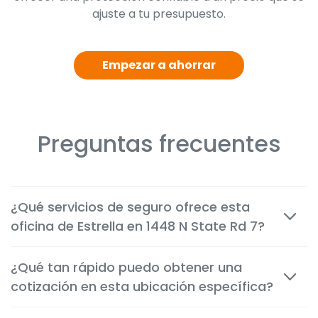
ajuste a tu presupuesto.
Empezar a ahorrar
Preguntas frecuentes
¿Qué servicios de seguro ofrece esta
oficina de Estrella en 1448 N State Rd 7?
Ofrecemos seguros económicos de auto, vivienda,
¿Qué tan rápido puedo obtener una
inquilinos, motocicleta, comerciales, de vida y de
cotización en esta ubicación específica?
salud, adaptados a las necesidades de los clientes en
Lauderhill.
La mayoría de las cotizaciones están disponibles en