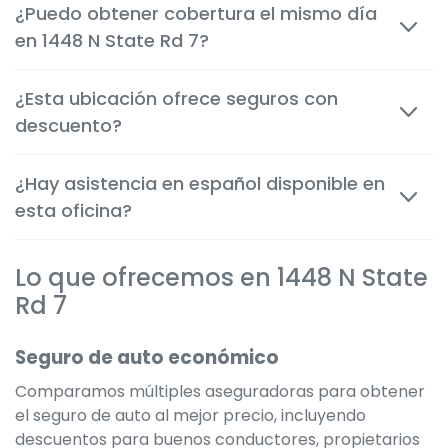
¿Puedo obtener cobertura el mismo día
cuestión de minutos, tanto en persona como por
en 1448 N State Rd 7?
teléfono, o por internet para que puedas tomar
decisiones rápida y confiadamente.
Sí. Las coberturas de auto, inquilinos y motocicleta
¿Esta ubicación ofrece seguros con
suelen comenzar inmediatamente después de la
descuento?
aprobación, brindándote protección instantánea.
Por supuesto. Te ayudamos a aplicar todos los
¿Hay asistencia en español disponible en
descuentos disponibles para obtener la tarifa más
esta oficina?
económica posible según tu situación.
Sí. Muchos miembros del equipo son bilingües para
Lo que ofrecemos en 1448 N State
servir mejor a la comunidad local y ofrecer una
experiencia clara y cómoda en el idioma que
Rd 7
prefieras.
Seguro de auto económico
Comparamos múltiples aseguradoras para obtener
el seguro de auto al mejor precio, incluyendo
descuentos para buenos conductores, propietarios