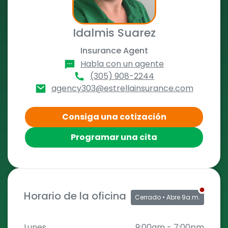
Idalmis Suarez
Insurance Agent
Habla con un agente
(305) 908-2244
agency303@estrellainsurance.com
Consiga una cotización
Programar una cita
Horario de la oficina
Cerrado
• Abre 9a.m.
Lunes
9:00am
-
7:00pm