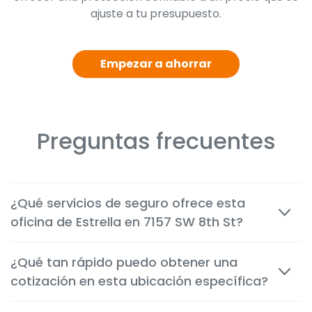
ajuste a tu presupuesto.
Empezar a ahorrar
Preguntas frecuentes
¿Qué servicios de seguro ofrece esta
oficina de Estrella en 7157 SW 8th St?
Ofrecemos seguros económicos de auto, vivienda,
¿Qué tan rápido puedo obtener una
inquilinos, motocicleta, comerciales, de vida y de
cotización en esta ubicación específica?
salud, adaptados a las necesidades de los clientes en
Miami.
La mayoría de las cotizaciones están disponibles en