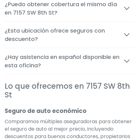
¿Puedo obtener cobertura el mismo día
cuestión de minutos, tanto en persona como por
en 7157 SW 8th St?
teléfono, o por internet para que puedas tomar
decisiones rápida y confiadamente.
Sí. Las coberturas de auto, inquilinos y motocicleta
¿Esta ubicación ofrece seguros con
suelen comenzar inmediatamente después de la
descuento?
aprobación, brindándote protección instantánea.
Por supuesto. Te ayudamos a aplicar todos los
¿Hay asistencia en español disponible en
descuentos disponibles para obtener la tarifa más
esta oficina?
económica posible según tu situación.
Sí. Muchos miembros del equipo son bilingües para
Lo que ofrecemos en 7157 SW 8th
servir mejor a la comunidad local y ofrecer una
experiencia clara y cómoda en el idioma que
St
prefieras.
Seguro de auto económico
Comparamos múltiples aseguradoras para obtener
el seguro de auto al mejor precio, incluyendo
descuentos para buenos conductores, propietarios