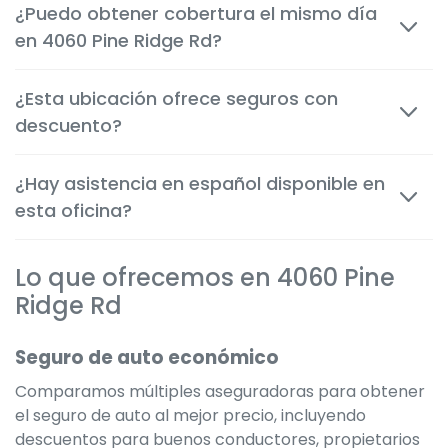
¿Puedo obtener cobertura el mismo día
cuestión de minutos, tanto en persona como por
en 4060 Pine Ridge Rd?
teléfono, o por internet para que puedas tomar
decisiones rápida y confiadamente.
Sí. Las coberturas de auto, inquilinos y motocicleta
¿Esta ubicación ofrece seguros con
suelen comenzar inmediatamente después de la
descuento?
aprobación, brindándote protección instantánea.
Por supuesto. Te ayudamos a aplicar todos los
¿Hay asistencia en español disponible en
descuentos disponibles para obtener la tarifa más
esta oficina?
económica posible según tu situación.
Sí. Muchos miembros del equipo son bilingües para
Lo que ofrecemos en 4060 Pine
servir mejor a la comunidad local y ofrecer una
experiencia clara y cómoda en el idioma que
Ridge Rd
prefieras.
Seguro de auto económico
Comparamos múltiples aseguradoras para obtener
el seguro de auto al mejor precio, incluyendo
descuentos para buenos conductores, propietarios