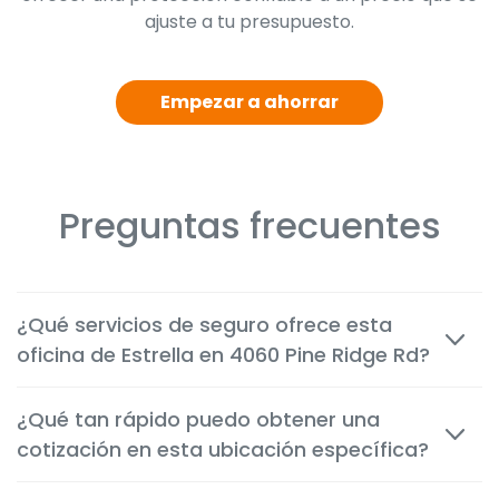
ajuste a tu presupuesto.
Empezar a ahorrar
Preguntas frecuentes
¿Qué servicios de seguro ofrece esta
oficina de Estrella en 4060 Pine Ridge Rd?
Ofrecemos seguros económicos de auto, vivienda,
¿Qué tan rápido puedo obtener una
inquilinos, motocicleta, comerciales, de vida y de
cotización en esta ubicación específica?
salud, adaptados a las necesidades de los clientes en
Naples.
La mayoría de las cotizaciones están disponibles en