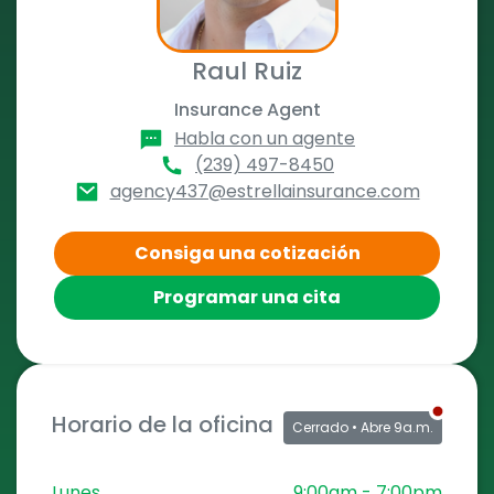
Raul Ruiz
Insurance Agent
Habla con un agente
(239) 497-8450
agency437@estrellainsurance.com
Consiga una cotización
Programar una cita
Horario de la oficina
Cerrado
• Abre 9a.m.
Lunes
9:00am
-
7:00pm