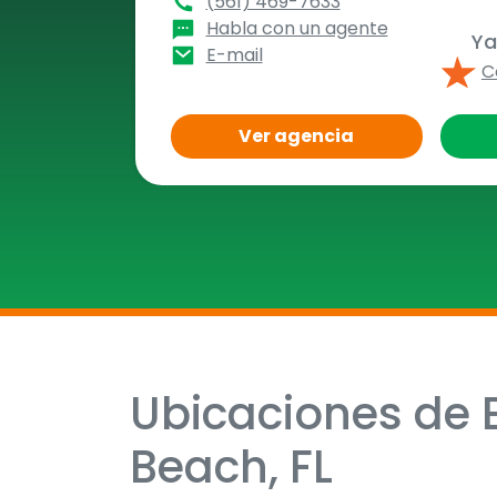
(561) 469-7633
Habla con un agente
Ya
E-mail
C
Ver agencia
Ubicaciones de E
Skip
link
Beach, FL