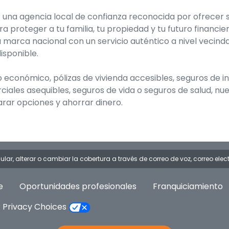
s una agencia local de confianza reconocida por ofrecer
a proteger a tu familia, tu propiedad y tu futuro financi
 marca nacional con un servicio auténtico a nivel vecinda
isponible.
económico, pólizas de vivienda accesibles, seguros de i
iales asequibles, seguros de vida o seguros de salud, nu
rar opciones y ahorrar dinero.
lar, alterar o cambiar la cobertura a través de correo de voz, correo elect
e
Oportunidades profesionales
Franquiciamiento
 Privacy Choices