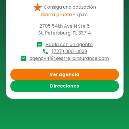
Consiga una cotización
Cierra pronto
• 7p.m.
2705 54th Ave N Ste 6
St. Petersburg, FL 33714
Habla con un agente
(727) 300-3039
agency419@estrellainsurance.com
Ver agencia
Direcciones