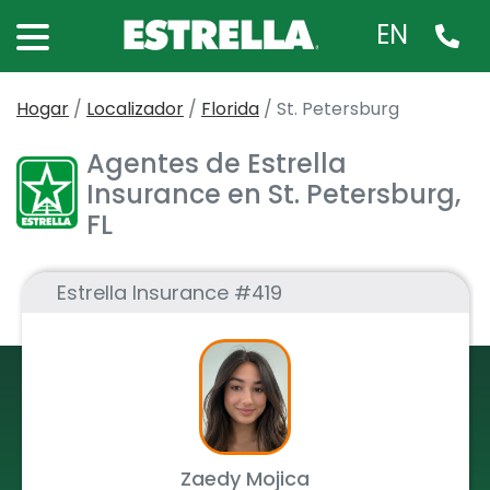
EN
Hogar
/
Localizador
/
Florida
/
St. Petersburg
Agentes de Estrella
Insurance en St. Petersburg,
FL
Estrella Insurance #419
Zaedy Mojica